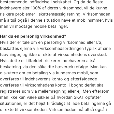
bestemmende indflydelse i selskabet. Og da de fleste
indehavere ejer 100% af deres virksomhed, vil de kunne
risikere problemer i skattemæssig retning. Virksomheden
må altså også i denne situation have et mobilnummer, hvis
man vil modtage mobile betalinger.
Har du en personlig virksomhed?
Hvis der er tale om en personlig virksomhed eller I/S,
beskattes ejerne via virksomhedsordningen typisk af sine
hævninger, og ikke direkte af virksomhedens overskud.
Hvis dette er tilfældet, risikerer indehaveren altså
beskatning via den såkaldte hæverækkefølge. Man kan
diskutere om en betaling via kundernes mobil, som
overføres til indehaverens konto og efterfølgende
overføres til virksomhedens konto, i bogholderiet skal
registreres som via mellemregning eller ej. Men eftersom
man ikke kan være sikker på hvordan SKAT opfatter
situationen, er det højst tilrådeligt at lade betalingerne gå
direkte til virksomheden. Virksomheden må altså også i