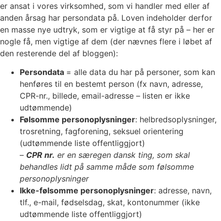
er ansat i vores virksomhed, som vi handler med eller af
anden årsag har persondata på. Loven indeholder derfor
en masse nye udtryk, som er vigtige at få styr på – her er
nogle få, men vigtige af dem (der nævnes flere i løbet af
den resterende del af bloggen):
Persondata
= alle data du har på personer, som kan
henføres til en bestemt person (fx navn, adresse,
CPR-nr., billede, email-adresse – listen er ikke
udtømmende)
Følsomme personoplysninger
: helbredsoplysninger,
trosretning, fagforening, seksuel orientering
(udtømmende liste offentliggjort)
–
CPR nr.
er en særegen dansk ting, som skal
behandles lidt på samme måde som følsomme
personoplysninger
Ikke-følsomme personoplysninger
: adresse, navn,
tlf., e-mail, fødselsdag, skat, kontonummer (ikke
udtømmende liste offentliggjort)