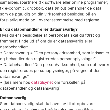
samarbejdspartnere (fx software eller online programmer;
fx e-conomic, dropbox, dataløn o.l) behandler de data,
som de pga. dig og din virksomhed besidder, på en
forsvarlig måde og i overensstemmelse med reglerne.
Er du databehandler eller dataansvarlig?
Hvis du er i besiddelse af persondata skal du først og
fremmest finde ud af om du er dataansvarlig eller
databehandler:
• Dataansvarlig = ”Den person/virksomhed, som indsamler
og behandler den registreredes personoplysninger”
• Databehandler: ”Den person/virksomhed, som opbevarer
den registreredes personoplysninger, på vegne af den
dataansvarlige”
• (læs mere hos
datatilsynet
om forskellen på
databehandler og dataansvarlig)
Dataansvarlig
Som dataansvarlig skal du have lov til at opbevare
persondata af enhver art både følsomme og ikke-