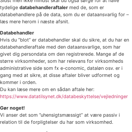
Sidst men ikke mindst skal du også sørge for at have
tydelige
databehandleraftaler
med de, som er
databehandlere på de data, som du er dataansvarlig for –
læs mere herom i næste afsnit.
Databehandler
Hvis du ”blot” er databehandler skal du sikre, at du har en
databehandleraftale med den dataansvarlige, som har
givet dig persondata om den registrerede. Mange af de
større virksomheder, som har relevans for virksomheds
administrative side som fx e-conomic, dataløn osv. er i
gang med at sikre, at disse aftaler bliver udformet og
kommer i orden.
Du kan læse mere om en sådan aftale her:
https://www.datatilsynet.dk/databeskyttelse/vejledninger
Gør noget!
Vi anser det som ”uhensigtsmæssigt” at være passiv i
relation til de forpligtelser du har som virksomhed.