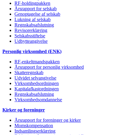
RF-holdingpakken
Årsrapport for selskab
Genoptagelse af selskab
Lukning af selskab
Regnskabsafslutning
Revisorerklæring
Selskabsstiftelse
Udbytteangivelse
Personlig virksomhed (ENK)
RF-enkeltmandspakken
Årsrapport for personlig virksomhed
Skatteregnskab
Udvidet selvangivelse
Virksomhedsordningen
Kapitalafkastordningen
Regnskabsafslutning
Virksomhedsomdannelse
Kirker og foreninger
Årsrapport for foreninger og kirker
Momskompensation
Indsamlingserklæring